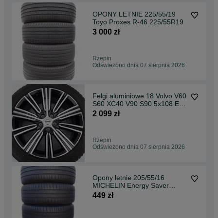
OPONY LETNIE 225/55/19
Toyo Proxes R-46 225/55R19
3 000 zł
Rzepin
Odświeżono dnia 07 sierpnia 2026
Felgi aluminiowe 18 Volvo V60
S60 XC40 V90 S90 5x108 ET
42 Oryginalne VAT23
2 099 zł
Rzepin
Odświeżono dnia 07 sierpnia 2026
Opony letnie 205/55/16
MICHELIN Energy Saver
205/55R16 4szt.
449 zł