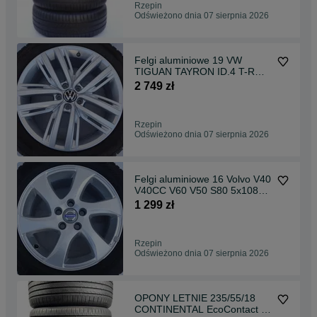
Rzepin
Odświeżono dnia 07 sierpnia 2026
Felgi aluminiowe 19 VW
TIGUAN TAYRON ID.4 T-ROC
passat 5x112 Oryginalne
2 749 zł
Rzepin
Odświeżono dnia 07 sierpnia 2026
Felgi aluminiowe 16 Volvo V40
V40CC V60 V50 S80 5x108
Oryginalne
1 299 zł
Rzepin
Odświeżono dnia 07 sierpnia 2026
OPONY LETNIE 235/55/18
CONTINENTAL EcoContact 6