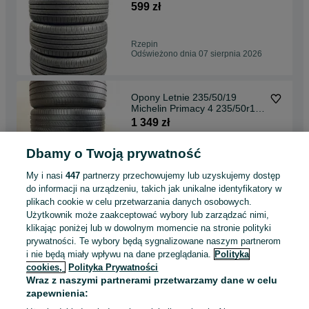
235/55R18 4 szt.
599 zł
Rzepin
Odświeżono dnia 07 sierpnia 2026
Opony Letnie 235/50/19
Michelin Primacy 4 235/50r19
4x2023r DEMO Nowe
1 349 zł
Dbamy o Twoją prywatność
Rzepin
Odświeżono dnia 07 sierpnia 2026
My i nasi
447
partnerzy przechowujemy lub uzyskujemy dostęp
do informacji na urządzeniu, takich jak unikalne identyfikatory w
plikach cookie w celu przetwarzania danych osobowych.
FELGI aluminiowe 18 SKODA
Użytkownik może zaakceptować wybory lub zarządzać nimi,
SuberB OCTAVIA YETI Karoq
klikając poniżej lub w dowolnym momencie na stronie polityki
5x112 ET44 Oryginalne
2 449 zł
prywatności. Te wybory będą sygnalizowane naszym partnerom
i nie będą miały wpływu na dane przeglądania.
Polityka
cookies,
Polityka Prywatności
Rzepin
Wraz z naszymi partnerami przetwarzamy dane w celu
Odświeżono dnia 07 sierpnia 2026
zapewnienia: