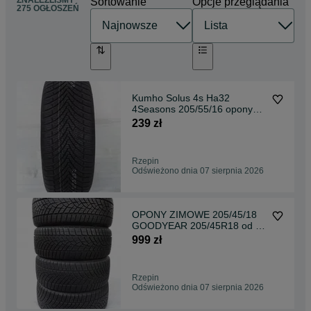
ZNALEŹLIŚMY
Sortowanie
Opcje przeglądania
275 OGŁOSZEŃ
Kumho Solus 4s Ha32
4Seasons 205/55/16 opony
całoroczne 205/55r16 1szt
239 zł
Rzepin
Odświeżono dnia 07 sierpnia 2026
OPONY ZIMOWE 205/45/18
GOODYEAR 205/45R18 od 5-
8mm
999 zł
Rzepin
Odświeżono dnia 07 sierpnia 2026