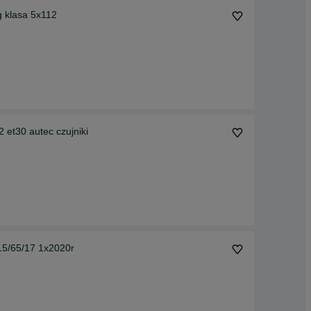
g klasa 5x112
 et30 autec czujniki
15/65/17 1x2020r