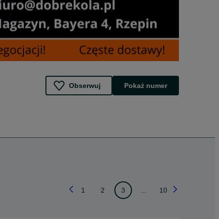
Obserwuj
Pokaż numer
1
2
3
...
10