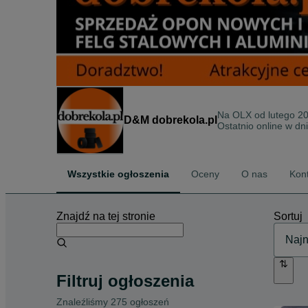
Na OLX od
lutego 2
D&M dobrekola.pl
Ostatnio online w dn
Wszystkie ogłoszenia
Oceny
O nas
Kon
Znajdź na tej stronie
Sortuj
Filtruj ogłoszenia
Znaleźliśmy 275 ogłoszeń