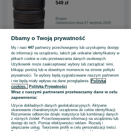
4x2018r 7,3-7,7mm
549 zł
Rzepin
Odświeżono dnia 07 sierpnia 2026
Dbamy o Twoją prywatność
Felgi aluminiowe 18 Volvo
XC40 V60 S60 V60CC XC60
My i nasi
447
partnerzy przechowujemy lub uzyskujemy dostęp
5x108 Oryginalne 2024 VAT
2 499 zł
do informacji na urządzeniu, takich jak unikalne identyfikatory w
plikach cookie w celu przetwarzania danych osobowych.
Użytkownik może zaakceptować wybory lub zarządzać nimi,
Rzepin
klikając poniżej lub w dowolnym momencie na stronie polityki
Odświeżono dnia 07 sierpnia 2026
prywatności. Te wybory będą sygnalizowane naszym partnerom
i nie będą miały wpływu na dane przeglądania.
Polityka
cookies,
Polityka Prywatności
OPONY LETNIE 195/55/15
Wraz z naszymi partnerami przetwarzamy dane w celu
CONTINENTAL
zapewnienia:
ContiEcoContact 5 195/55R15
379 zł
Użycie dokładnych danych geolokalizacyjnych. Aktywne
skanowanie charakterystyki urządzenia do celów identyfikacji.
Rozumienie odbiorców dzięki statystyce lub kombinacji danych
Rzepin
z różnych źródeł. Przechowywanie informacji na urządzeniu lub
Odświeżono dnia 07 sierpnia 2026
dostęp do nich. Pomiar efektywności reklam. Rozwój i
ulepszanie usług. Tworzenie profili w celu personalizacji treści.