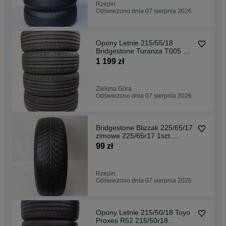
Rzepin
Odświeżono dnia 07 sierpnia 2026
Opony Letnie 215/55/18
Bridgestone Turanza T005 A
215/55r18 Demo 2023r
1 199 zł
Zielona Góra
Odświeżono dnia 07 sierpnia 2026
Bridgestone Blizzak 225/65/17
zimowe 225/65r17 1szt.
Bieżnik: 7-7,3mm
99 zł
Rzepin
Odświeżono dnia 07 sierpnia 2026
Opony Letnie 215/50/18 Toyo
Proxes R52 215/50r18