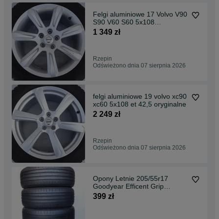
Felgi aluminiowe 17 Volvo V90
S90 V60 S60 5x108
Oryginalne ET42 VAT23
1 349 zł
Rzepin
Odświeżono dnia 07 sierpnia 2026
felgi aluminiowe 19 volvo xc90
xc60 5x108 et 42,5 oryginalne
2 249 zł
Rzepin
Odświeżono dnia 07 sierpnia 2026
Opony Letnie 205/55r17
Goodyear Efficent Grip
Performance 205/55/17 4x
399 zł