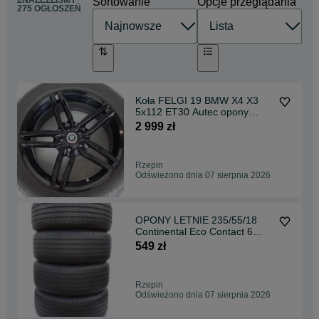
ZNALEŹLIŚMY
Sortowanie
Opcje przeglądania
275 OGŁOSZEŃ
Koła FELGI 19 BMW X4 X3
5x112 ET30 Autec opony
zimowe Bridgestone
2 999 zł
245/50R19
Rzepin
Odświeżono dnia 07 sierpnia 2026
OPONY LETNIE 235/55/18
Continental Eco Contact 6
235/55R18 4szt VAT23
549 zł
Rzepin
Odświeżono dnia 07 sierpnia 2026